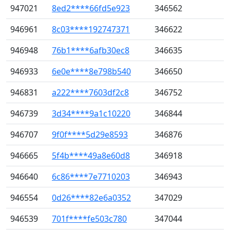
947021
8ed2****66fd5e923
346562
946961
8c03****192747371
346622
946948
76b1****6afb30ec8
346635
946933
6e0e****8e798b540
346650
946831
a222****7603df2c8
346752
946739
3d34****9a1c10220
346844
946707
9f0f****5d29e8593
346876
946665
5f4b****49a8e60d8
346918
946640
6c86****7e7710203
346943
946554
0d26****82e6a0352
347029
946539
701f****fe503c780
347044