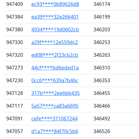
947409
ec93****0b89626d8
346174
947384
ea39****32e266401
346199
947380
4934****19d0602cb
346203
947330
a29f****12e559dc2
346253
947320
ed08****2f23cb2cb
346263
947273
44cf****bd6eded1a
346310
947230
0cc6****639a7b46c
346353
947128
317b****2ee6bb435
346455
947117
5a57****ca83a6695
346466
947091
cefe****371067244
346492
947057
d1a7****84f70c5b6
346526