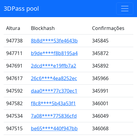
3DPass pool
Altura
Blockhash
Confirmações
947738
8b8d****53fe4643b
345845
947711
b9de****f8b8195a4
345872
947691
2dcd****e19ffb7a2
345892
947617
26c6****4ea8252ec
345966
947592
daa0****77c370ec1
345991
947582
f8c8****5b43a53f1
346001
947534
7a08****775836cfd
346049
947515
be65****440f947bb
346068